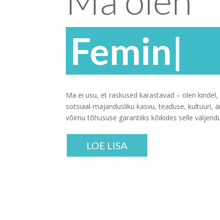
Ma olen
Feminist
Ma ei usu, et raskused karastavad – olen kindel,
sotsiaal-majandusliku kasvu, teaduse, kultuuri, 
võimu tõhususe garantiiks kõikides selle väljen
LOE LISA