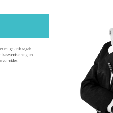
|
 et mugav riik tagab
äri kasvamise ning on
dusvormides.