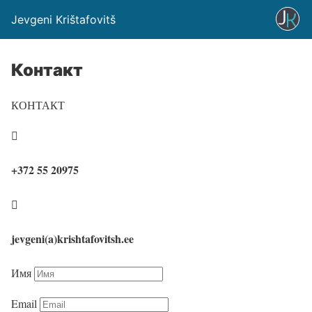
Jevgeni Krištafovitš
Контакт
КОНТАКТ

+372 55 20975

jevgeni(a)krishtafovitsh.ee
Имя
Email