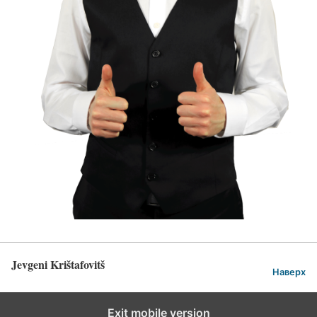
Jevgeni Krištafovitš
Наверх
Exit mobile version