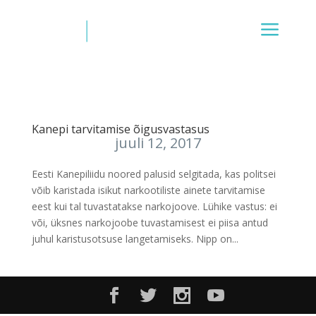
Kanepi tarvitamise õigusvastasus
juuli 12, 2017
Eesti Kanepiliidu noored palusid selgitada, kas politsei
võib karistada isikut narkootiliste ainete tarvitamise
eest kui tal tuvastatakse narkojoove. Lühike vastus: ei
või, üksnes narkojoobe tuvastamisest ei piisa antud
juhul karistusotsuse langetamiseks. Nipp on...